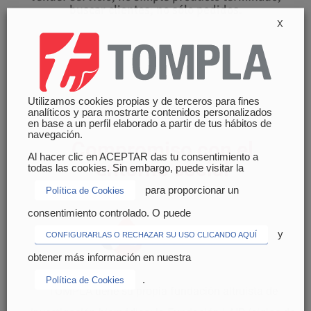
buscar clientes; no sólo pedidos.
X
Utilizamos cookies propias y de terceros para fines
analíticos y para mostrarte contenidos personalizados
en base a un perfil elaborado a partir de tus hábitos de
navegación.
Compromiso con el
Al hacer clic en ACEPTAR das tu consentimiento a
entorno social
todas las cookies. Sin embargo, puede visitar la
para proporcionar un
Política de Cookies
consentimiento controlado. O puede
y
CONFIGURARLAS O RECHAZAR SU USO CLICANDO AQUÍ
obtener más información en nuestra
.
Política de Cookies
TOMPLA tiene su propia fundación altruista de