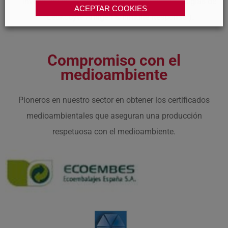
investigación biomédica: la Fundación LAIR (siglas de
ACEPTAR COOKIES
"Leukocyte Antigen & Inmune Response").
Compromiso con el
medioambiente
Pioneros en nuestro sector en obtener los certificados
medioambientales que aseguran una producción
respetuosa con el medioambiente.