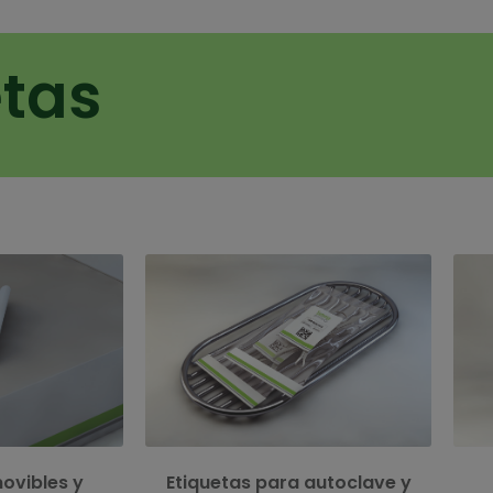
etas
Eti
con un adhesivo
Los instrumentos quirúrgicos están
i
acilmente sin dañar
etiquetados individualmente para su
s
r el estado de la
identificación y trazabilidad.
in
esiduos adhesivos
ovibles y
Etiquetas para autoclave y