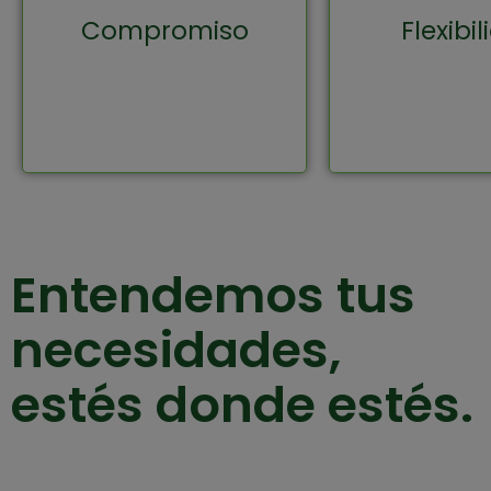
compromiso con cada
a
Compromiso
Flexibi
una de tus necesidades:
rápidam
excelencia que se nota
requisitos té
en cada etiqueta.
un m
constante 
Entendemos tus
necesidades,
estés donde estés.