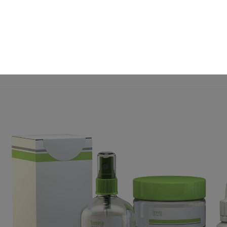
Madrid:
+34 918 872 200
– Barcelona:
+34 932 841 180
DUCTOS
ACERCA DE NOSOTROS
CONTACTO
ATENC