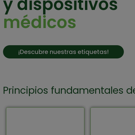
y dispositivos
médicos
¡Descubre nuestras etiquetas!
Principios fundamentales de
Nuestra a
Líderes en atención al
desarroll
cliente, calidad y
ágiles n