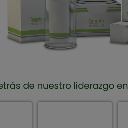
trás de nuestro liderazgo en
puesta por
Actualizamos
ar procesos
continuamente nuestros
os permiten