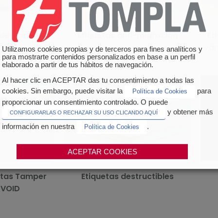
Al hacer clic en ACEPTAR das tu consentimiento a todas las
cookies. Sin embargo, puede visitar la
para
Política de Cookies
proporcionar un consentimiento controlado. O puede
devices
Etiquetas anti-migración
Et
y obtener más
CONFIGURARLAS O RECHAZAR SU USO CLICANDO AQUÍ
var
información en nuestra
.
Política de Cookies
ACEPTAR COOKIES
ma de etiquetas
y dejan evidencia
Las etiquetas destructibles son una de las
 abierto o que ha
soluciones para garantizar la inviolabilidad
e manipulación
de un producto farmacéutico.
a.
etas Tamper
Etiquetas destructibles
 VOID