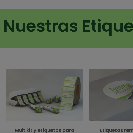
Nuestras Etiqu
Etiquetas fabricadas 
Conjuntos de etiquetas para identificar
especial que se retira f
diferentes productos para un uso concreto
el packaging, sin daña
o combinado.
etiqueta y sin dejar r
Multikit y etiquetas para
Etiquetas rem