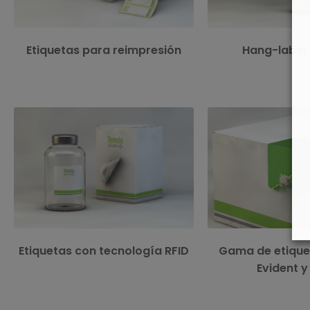
Etiquetas para reimpresión
Hang-label 
Etiqueta con tecnología RFID integrada
(UHF - NFC) con distintos rangos de
Nuestra completa ga
frequencia y memoria de grabación de
Tamper y VOID alertan 
datos ampliable para múltiples soluciones
que el producto ha sido
de captura de datos relacionados con el
sufrido un intento d
estado real, la condición o ubicación de un
indebid
producto o artículo.
Etiquetas con tecnología RFID
Gama de etiqu
Evident y