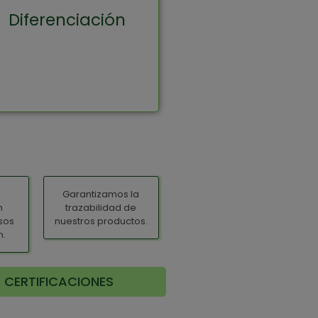
control riguroso y
Diferenciación
etiqueta hechas a
medida de tu negocio.
Garantizamos la
n
trazabilidad de
sos
nuestros productos.
n.
CERTIFICACIONES