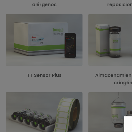
alérgenos
reposicio
Una solución de embalaje inteligente y
rentable que no solo registra el tiempo y la
Los componentes de la s
temperatura, sino que ofrece una solución
animales y plantas, m
completa con múltiples servicios como
medicamentos requie
entorno de nube, interfaz de programación
temperaturas de a
de aplicaciones y capacidades de
particula
calibración individuales.
TT Sensor Plus
Almacenamiento
criogén
Etiquetas preparadas para la posible
Etiqueta fabricada
reimpresión por el cliente permitiendo así
extremadamente resiste
al usuario personalizar campos como el
pensado especialmen
lote, caducidad, referencias u otros datos
inyectables colgado
de control evitando errores de etiquetado y
invertid
optimizando su stock de etiquetas.