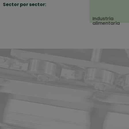
Sector por sector:
Industria
alimentaria
¿Hablamos?
Te responderemos en menos de 24 horas
¡Te ayudamos y te asesoramos en todo el proceso!