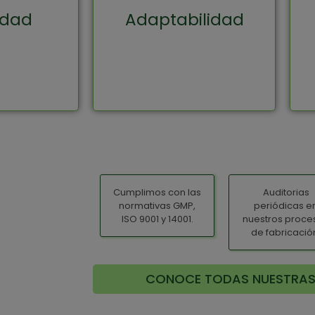
productos y procesos
daptarnos
lidad
Adaptabilidad
productivos para
ente a los
cumplir con los
cnicos y de
estándares de la
ercado en
industria.
evolución.
Cumplimos con las
Auditorias
normativas GMP,
periódicas e
ISO 9001 y 14001.
nuestros proce
de fabricació
CONOCE TODAS NUESTRAS 