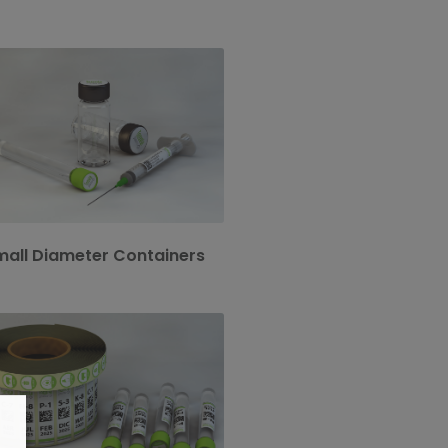
Los envases farmacéuticos son
eños, con volúmenes entre 10-150 ml
y diámetros típicos de 15-50 mm.
mall Diameter Containers
pla Pharma personaliza tus etiquetas
n la impresión de los datos variables
que precise.