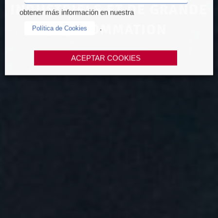
INDUSTRIELS ET DE GRANDE
obtener más información en nuestra
CONSOMMATION
.
Política de Cookies
ACEPTAR COOKIES
NOUS CONTACTER