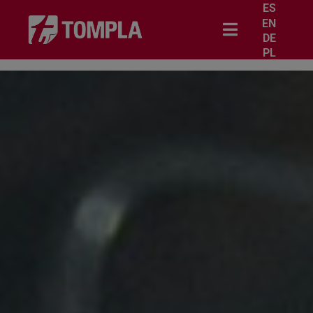
ES
EN
DE
PL